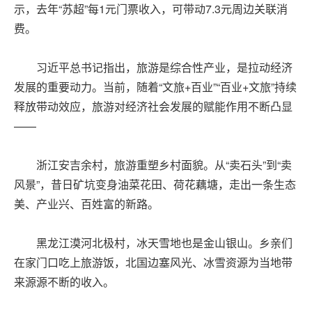
示，去年“苏超”每1元门票收入，可带动7.3元周边关联消
费。
习近平总书记指出，旅游是综合性产业，是拉动经济
发展的重要动力。当前，随着“文旅+百业”“百业+文旅”持续
释放带动效应，旅游对经济社会发展的赋能作用不断凸显
——
浙江安吉余村，旅游重塑乡村面貌。从“卖石头”到“卖
风景”，昔日矿坑变身油菜花田、荷花藕塘，走出一条生态
美、产业兴、百姓富的新路。
黑龙江漠河北极村，冰天雪地也是金山银山。乡亲们
在家门口吃上旅游饭，北国边塞风光、冰雪资源为当地带
来源源不断的收入。