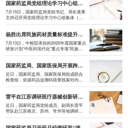
国家药监局党组理论学习中心组专题学习习近平党建思想
7月15日，国家药监局党组书记、局长黄果
主持召开局党组理论学习中心组集体（扩
大）学习会议，专题学习习近平党建思
想。

杨胜出席民族药材质量标准提升国家重点研发计划项目启动会
7月13日，中检院承担的2025年度国家重点
研发计划“中医药现代化”重点专项“民族药
材质量标准提升关键技术示范研究”项目启
动会在北京召开。国家药监局党组成员、
国家药监局、国家医保局开展跨部门联合检查
副局长杨胜出席会议并讲话。
近日，国家药监局、国家医保局组成联合
检查组，依据药品追溯码筛查线索对内蒙
古自治区和山西省部分地市医药机构、药
品批发企业开展联合检查。国家药监局党
雷平在江苏调研医疗器械创新研发和“春雨行动”推进工作
组成员、副局长杨胜带队赴山西省太原
市、大同市，对联合检查组进行现场调研
近日，国家药监局党组成员、副局长雷平
指导。
带队赴江苏南京、苏州、常州等地调研，
实地走访创新医疗器械企业及医疗机构，
深入了解高端医疗器械的创新研发以及医
国家药监局召开药品经营环节“清源”巩固提升行动推进会
疗器械临床创新成果转化“春雨行动”推进情