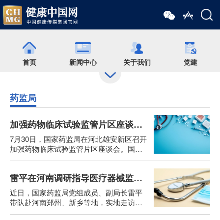
首页
新闻中心
关于我们
党建
药监局
出版
食药网
培训
会展
加强药物临床试验监管片区座谈会在河北召开
药师在线
舆情
杂志
药圈
7月30日，国家药监局在河北雄安新区召开
加强药物临床试验监管片区座谈会。国家
药监局党组成员、副局长杨胜出席会议并
讲话。
微信矩阵
雷平在河南调研指导医疗器械监管和创新发展工作
近日，国家药监局党组成员、副局长雷平
带队赴河南郑州、新乡等地，实地走访部
分医疗器械企业、医疗机构和基层监管部