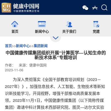
首页
新闻中心
关于我们
党建
首页
>>
新闻中心
>>
集团新闻
出版
食药网
培训
会展
中国健康传媒集团组织开展“计算医学—认知生命的
新技术体系”专题培训
作者：
来源：健康中国网
药师在线
舆情
杂志
药圈
2023-11-06
为深入贯彻落实《全国干部教育培训规划（2023－
微信矩阵
2027年）》，加强信息技术、人工智能、生物技术等新知
识新技能学习，开阔视野，增强干部推动高质量发展本
领，2023年11月1日，中国健康传媒集团（以下简称传媒
集团）邀请中科计算技术西部研究院、图灵—达尔文实验