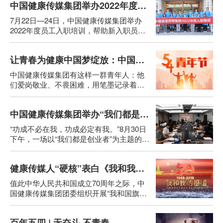
中国健康传媒集团举办2022年度员工入职培训
认真组织全体党员干部职工收听收看，集
团领导班子、各党支部书记、团委书记，
7月22日—24日，中国健康传媒集团举办
以及各部门、子公司主要负责同志集中收
2022年度员工入职培训，帮助新入职员工
听收看大会直播，各党支部、各部门和子
尽快了解企业文化、熟悉工作环境，以快
公司分别组织党员干部职工收听收看大会
速融入集团大家庭。培训为期3天
盛况。
让青春为健康中国梦绽放：中国健康传媒集团8名同志荣获集团“2021年度五四青年奖”
中国健康传媒集团有这样一群青年人：他
们爱岗敬业、不畏困难，用笔墨记录着新
时代药监工作的伟大变革；他们不怕吃
苦、勇于担当，把激情和汗水挥洒在“两品
中国健康传媒集团举办“我们都是创业者”演讲比赛
一械”舆情战线；他们脚踏实地、勇于创
新，在平凡的岗位上取得了不平凡的业
“功成不必在我，功成必定有我。”8月30日
绩……这是属于他们最美好的时光，以青
下午，一场以“我们都是创业者”为主题的演
春之名，为理想奋斗。
讲比赛在中国健康传媒集团（以下简称传
媒集团）拉开帷幕。这是传媒集团临时党
健康传媒人“硬核”表白《我和我的祖国》
委“不忘初心、牢记使命”主题教育的重要活
动之一。中国健康传媒集团临时党委负责
值此中华人民共和国成立70周年之际，中
人吴少祯出席并讲话。本次活动旨在引导
国健康传媒集团团委组织开展“我和国旗合
集团全体党员干部职工牢固树立奋发有
个影，我为祖国献祝福”活动，共同祝福祖
为、敢于奉献、勇于担当的精神，在集团
国繁荣昌盛！
的创业路上书写属于自己的篇章。
百年五四 | 无奋斗 不青春