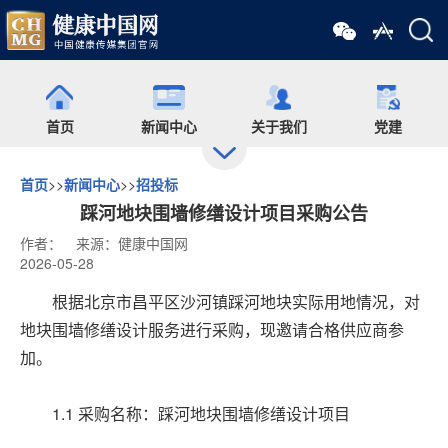
首页
新闻中心
关于我们
党建
首页
>>
新闻中心
>>
招投标
出版
食药网
培训
会展
踩河地块围墙修缮设计项目采购公告
作者：
来源：健康中国网
2026-05-28
药师在线
舆情
杂志
药圈
根据北京市昌平区沙河镇踩河地块实际用地情况，对
地块围墙修缮设计服务进行采购，现邀请合格供应商参
微信矩阵
加。
1.1 采购名称：踩河地块围墙修缮设计项目