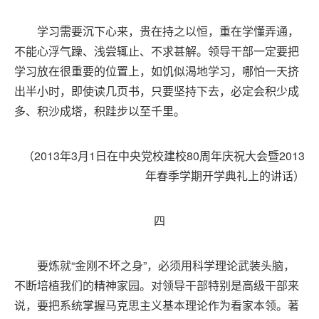
学习需要沉下心来，贵在持之以恒，重在学懂弄通，
不能心浮气躁、浅尝辄止、不求甚解。领导干部一定要把
学习放在很重要的位置上，如饥似渴地学习，哪怕一天挤
出半小时，即使读几页书，只要坚持下去，必定会积少成
多、积沙成塔，积跬步以至千里。
（2013年3月1日在中央党校建校80周年庆祝大会暨2013
年春季学期开学典礼上的讲话）
四
要炼就“金刚不坏之身”，必须用科学理论武装头脑，
不断培植我们的精神家园。对领导干部特别是高级干部来
说，要把系统掌握马克思主义基本理论作为看家本领。著