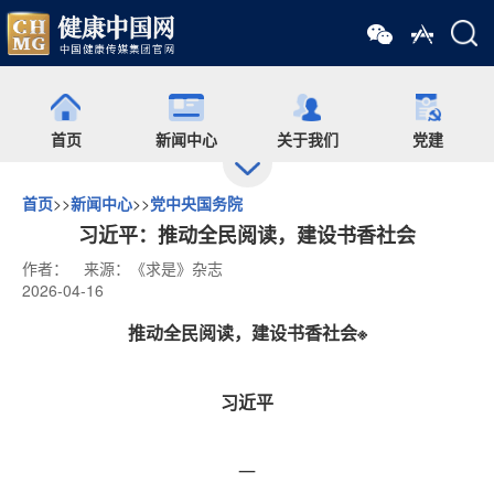
首页
新闻中心
关于我们
党建
首页
>>
新闻中心
>>
党中央国务院
出版
食药网
培训
会展
习近平：推动全民阅读，建设书香社会
作者：
来源：《求是》杂志
2026-04-16
药圈
药师在线
舆情
杂志
推动全民阅读，建设书香社会※
微信矩阵
习近平
一