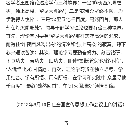
名学者王国维论述治学有三种境界：一是“昨夜西风凋碧
树，独上高楼，望尽天涯路”；二是“衣带渐宽终不悔，为
伊消得人憔悴”；三是“众里寻他千百度，蓦然回首，那人
却在灯火阑珊处”。领导干部学习理论也要有这三种境界。
首先，理论学习要有“望尽天涯路”那样志存高远的追求，
耐得住“昨夜西风凋碧树”的清冷和“独上高楼”的寂寞，静下
心来通读苦读；其次，理论学习要勤奋努力、刻苦钻研，
下真功夫、苦功夫、细功夫，即使“衣带渐宽”也“终不悔”，
“人憔悴”也心甘情愿；再次，理论学习贵在独立思考、学
用结合、学有所悟、用有所得，在学习和实践中“众里寻他
千百度”，最终“蓦然回首”，在“灯火阑珊处”领悟真谛。
（2013年8月19日在全国宣传思想工作会议上的讲话）
五