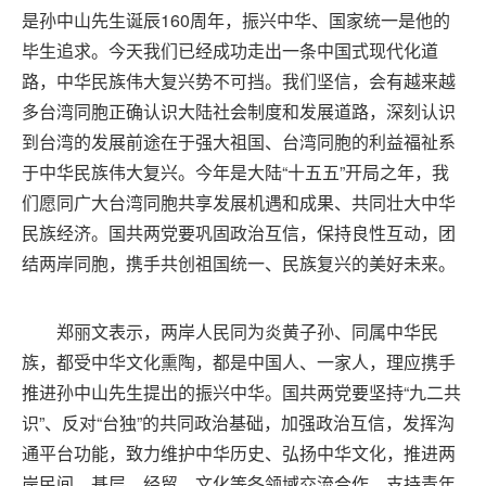
是孙中山先生诞辰160周年，振兴中华、国家统一是他的
毕生追求。今天我们已经成功走出一条中国式现代化道
路，中华民族伟大复兴势不可挡。我们坚信，会有越来越
多台湾同胞正确认识大陆社会制度和发展道路，深刻认识
到台湾的发展前途在于强大祖国、台湾同胞的利益福祉系
于中华民族伟大复兴。今年是大陆“十五五”开局之年，我
们愿同广大台湾同胞共享发展机遇和成果、共同壮大中华
民族经济。国共两党要巩固政治互信，保持良性互动，团
结两岸同胞，携手共创祖国统一、民族复兴的美好未来。
郑丽文表示，两岸人民同为炎黄子孙、同属中华民
族，都受中华文化熏陶，都是中国人、一家人，理应携手
推进孙中山先生提出的振兴中华。国共两党要坚持“九二共
识”、反对“台独”的共同政治基础，加强政治互信，发挥沟
通平台功能，致力维护中华历史、弘扬中华文化，推进两
岸民间、基层、经贸、文化等各领域交流合作，支持青年