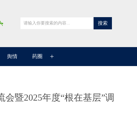
搜索
+
舆情
药圈
暨2025年度“根在基层”调