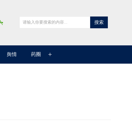
搜索
+
舆情
药圈