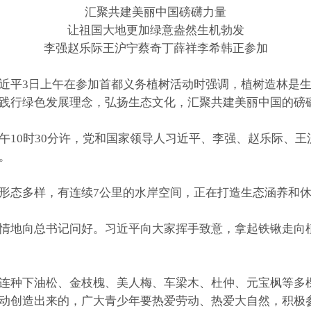
汇聚共建美丽中国磅礴力量
让祖国大地更加绿意盎然生机勃发
李强赵乐际王沪宁蔡奇丁薛祥李希韩正参加
平3日上午在参加首都义务植树活动时强调，植树造林是生
践行绿色发展理念，弘扬生态文化，汇聚共建美丽中国的磅
0时30分许，党和国家领导人习近平、李强、赵乐际、王
。
态多样，有连续7公里的水岸空间，正在打造生态涵养和休
地向总书记问好。习近平向大家挥手致意，拿起铁锹走向植
种下油松、金枝槐、美人梅、车梁木、杜仲、元宝枫等多棵
动创造出来的，广大青少年要热爱劳动、热爱大自然，积极