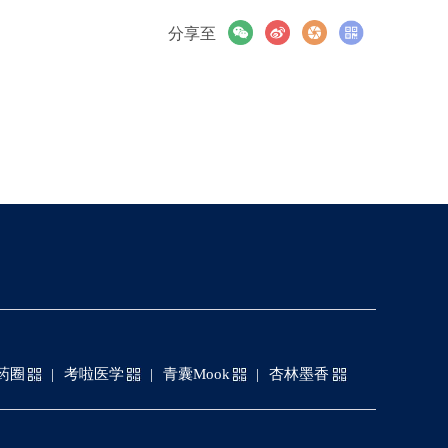
分享至
药圈
考啦医学
青囊Mook
杏林墨香