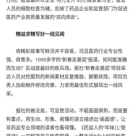
人员的细致检查为辅，反映了药品企业和监管部门为促进
医药产业高质量发展的“双向奔赴”。
精益求精写好一线见闻
将精彩故事写鲜活并不容易，况且医药行业专业性
强、政策多。1000多字的“新春走基层”报道，如何能准确
而生动？实战是最好的练兵场。报社“新春走基层”项目采
访人员对挖掘到的新闻素材反复推敲、删繁就简，项目负
责人协助稿件修改完善，力求用最佳形式展现出一线风
采。
报社的做法是，写监管活动，不能面面俱到，而是要
有重点，用生动、形象、易懂的语言描述出“画面感”，让
非药品专业领域的读者也看得懂。《药监人的“年味儿”是
坚守》一文解密药品检查现场。一整天近8个小时的检查