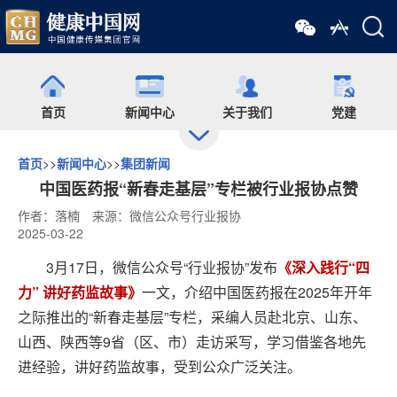
首页
新闻中心
关于我们
党建
首页
>>
新闻中心
>>
集团新闻
出版
食药网
培训
会展
中国医药报“新春走基层”专栏被行业报协点赞
作者：落楠
来源：微信公众号行业报协
2025-03-22
药师在线
舆情
杂志
药圈
3月17日，微信公众号“行业报协”发布
《深入践行“四
力” 讲好药监故事》
一文，介绍中国医药报在2025年开年
微信矩阵
之际推出的“新春走基层”专栏，采编人员赴北京、山东、
山西、陕西等9省（区、市）走访采写，学习借鉴各地先
进经验，讲好药监故事，受到公众广泛关注。