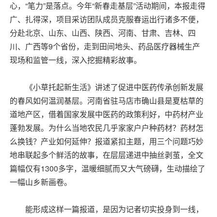
心，“笔力”是落点。今年“新春走基层”活动期间，本报走得
广、扎得深，项目采访团队成员克服春运出行诸多不便，
分赴北京、山东、山西、陕西、河南、甘肃、吉林、四
川、广西等9个省份，走到田间地头、药品医疗器械生产
现场和监管一线，深入挖掘精彩故事。
《小草托起新生活》讲述了促进中医药传承创新发展
的春风如何温润基层。河南省驻马店市确山县是夏枯草的
道地产区，借着国家发展中医药的政策利好，中药材产业
蓬勃发展。为什么当地农民几乎家家户户种药材？药材怎
么换钱？产业如何延伸？报道紧扣主题，用三个问题巧妙
地串联起多个鲜活的故事，在层层递进中抽丝剥茧，全文
篇幅仅有1300多字，温暖细腻而又大气磅礴，生动描绘了
一幅山乡新画卷。
能形成这样一篇报道，是因为记者切实投身到一线，