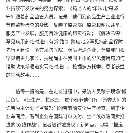
业持续研发攻关的努力探索；《药监人的“年味儿”是坚
守》跟着药品监管人员，记录了他们到药品生产企业进行
节前监督检查的身影，反映了监管部门监管和帮扶并举，
服务产业发展，服务百姓健康的切实行动；《解决急需！
罕见病用药临时进口有新“路”》聚焦北京罕见病药品保障
先行区建设，多方采访医院、药品流通企业、药监部门和
罕见病患儿家长，揭秘尚未在我国上市的罕见病用药如何
借助政策新通道实现临时进口，挖掘多方托举、患者获益
的生动故事……
值得一提的是，在走访过程中，采访人员敢于现场“抓
活鱼”。《赶生产、忙改造，这个春节他们有了新奔头》的
记者原本计划写监管部门的春节前安全生产检查，到了企
业车间后，看到企业在国际订单交付、生产线改造同步推
进的“双线作战”，记者敏锐地发现了新闻点，切换了报道
方向。报道最终以企业“马力全开”的忙碌景象为主，监管